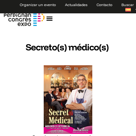
Organizar un evento
Actualidades
Contacto
Buscar
Secreto(s) médico(s)