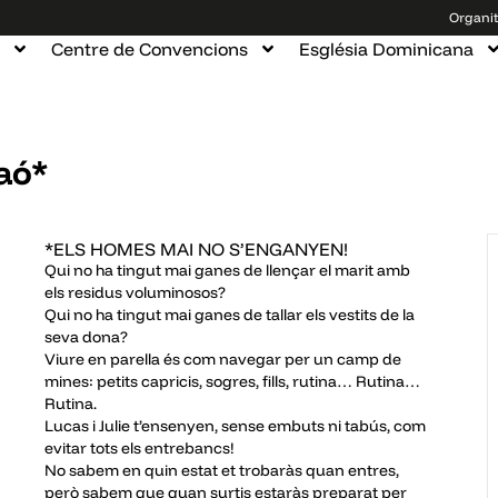
Organi
Centre de Convencions
Església Dominicana
aó*
*ELS HOMES MAI NO S’ENGANYEN!
Qui no ha tingut mai ganes de llençar el marit amb
els residus voluminosos?
Qui no ha tingut mai ganes de tallar els vestits de la
seva dona?
Viure en parella és com navegar per un camp de
mines: petits capricis, sogres, fills, rutina… Rutina…
Rutina.
Lucas i Julie t’ensenyen, sense embuts ni tabús, com
evitar tots els entrebancs!
No sabem en quin estat et trobaràs quan entres,
però sabem que quan surtis estaràs preparat per