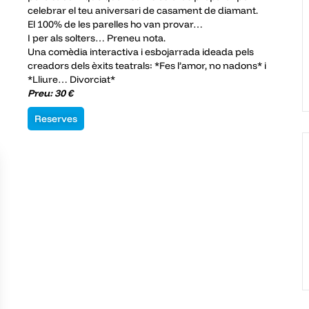
celebrar el teu aniversari de casament de diamant.
El 100% de les parelles ho van provar…
I per als solters… Preneu nota.
Una comèdia interactiva i esbojarrada ideada pels
creadors dels èxits teatrals: *Fes l’amor, no nadons* i
*Lliure… Divorciat*
Preu: 30 €
Reserves