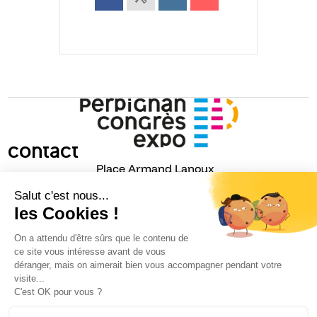
Contact
Place Armand Lanoux
66001 PERPIGNAN
Cedex FRANCE
congrexpo@congres-perpignan.com
04 68 68 26 26
Infos pratiques
Qui sommes-nous ?
Carrière
Espace Presse
Nos engagements RSE
PMR